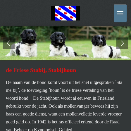
Ga
direct
naar
de
hoofdinhoud
de Friese Stabij, Stabijhoun
De naam van de hond komt voort uit het snel uitgesproken ´Sta-
me-bij´, de toevoeging ´houn´ is de friese vertaling van het
woord hond. De Stabijhoun wordt al eeuwen in Friesland
gebruikt voor de jacht.
Ook als mollenvanger bewees hij zijn
baas een goede dienst, want een mollenvelletje leverde vroeger
goed geld op.
In 1942 is het ras officieel erkend door de Raad
van Beheer op Kynologisch Gebied.