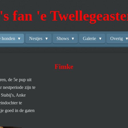
's fan 'e Twellegeast
e honden
Nestjes
Shows
Galerie
Overig
Fimke
ren, de 5e pup uit
r nestperiode zijn te
 Stabij's, Anke
eindochter te
je goed in de gaten