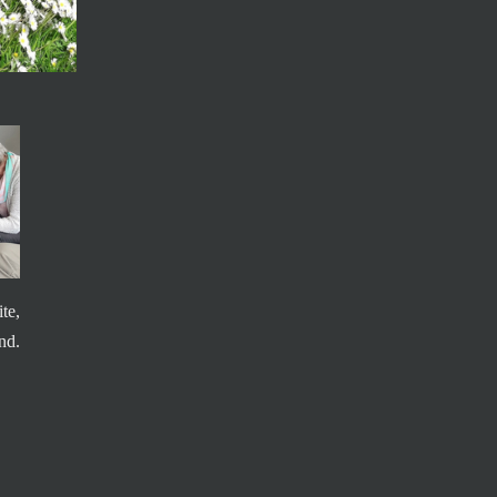
te,
nd.