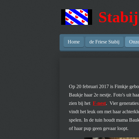
Ga
Stabij
direct
naar
de
hoofdinhoud
Home
de Friese Stabij
Onz
Op 20 februari 2017 is Fimkje gebo
Baukje haar 2e nestje. Foto's uit haa
zien bij het
F-nest
. Vier generaties
vindt het leuk om met haar achterkl
spelen. In de tuin houdt mama Bauk
of haar pup geen gevaar loopt.