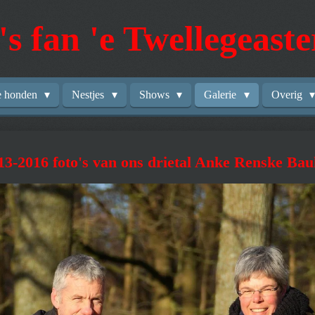
's fan 'e Twellegeast
e honden
Nestjes
Shows
Galerie
Overig
13-2016 foto's van ons drietal Anke Renske Bau