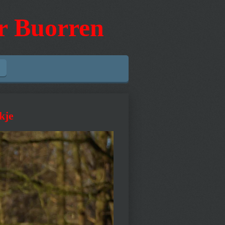
er Buorren
kje