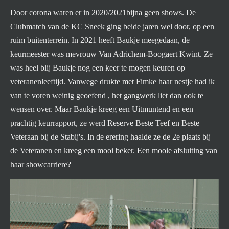
Door corona waren er in 2020/2021bijna geen shows. De
Clubmatch van de KC Sneek ging beide jaren wel door, op een
ruim buitenterrein. In 2021 heeft Baukje meegedaan, de
keurmeester was mevrouw Van Adrichem-Boogaert Kwint. Ze
was heel blij Baukje nog een keer te mogen keuren op
veteranenleeftijd. Vanwege drukte met Fimke haar nestje had ik
van te voren weinig geoefend , het gangwerk liet dan ook te
wensen over. Maar Baukje kreeg een Uitmuntend en een
prachtig keurrapport, ze werd Reserve Beste Teef en Beste
Veteraan bij de Stabij's. In de erering haalde ze de 2e plaats bij
de Veteranen en kreeg een mooi beker. Een mooie afsluiting van
haar showcarriere?